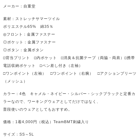
メーカー：自重堂
素材：ストレッチサマーツイル
ポリエステル65% 綿35％
◎フロント：金属ファスナー
◎ポケット：金属ファスナー
◎ボタン：金属ボタン
□背当プリント □内ポケット □消臭＆抗菌テープ（両脇・両肩）□携帯
電話収納ポケット □ペン差し付き（左袖）
□ワンポイント（左袖） □ワンポイント（右腕） □アクションプリーツ
（メッシュ）
カラー：4色 キャメル・ネイビー・シルバー・シックブラックと定番カ
ラーなので、ワーキングウェアとしてだけではなく、
普段使いのウェアとしてもおすすめ。
価格：1着4,000円（税込）TeamBMT刺繍入り
サイズ：SS～5L