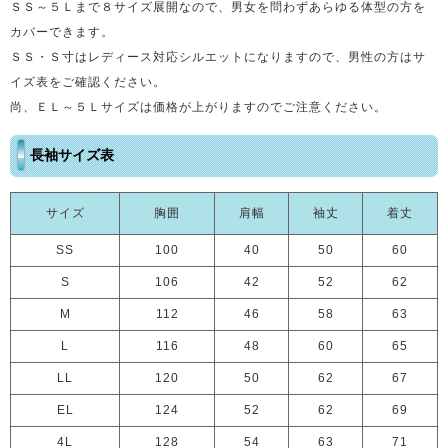
ＳＳ～５Ｌまで８サイズ展開なので、男女を問わずあらゆる体型の方を
カバーできます。
ＳＳ・Ｓ寸はレディース対応シルエットになりますので、男性の方はサ
イズ表をご確認ください。
尚、ＥＬ～５Ｌサイズは価格が上がりますのでご注意ください。
長袖サイズ表
サイズ
胸囲
肩幅
袖丈
着丈
SS
100
40
50
60
S
106
42
52
62
M
112
46
58
63
L
116
48
60
65
LL
120
50
62
67
EL
124
52
62
69
4L
128
54
63
71