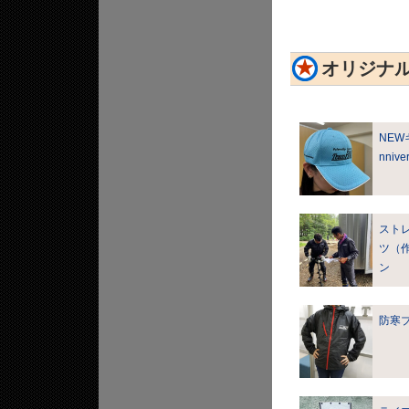
オリジナ
NEW
nniv
スト
ツ（作
ン
防寒