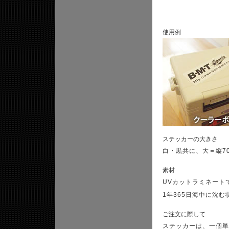
使用例
ステッカーの大きさ
白・黒共に、大＝縦70m
素材
UVカットラミネート
1年365日海中に沈
ご注文に際して
ステッカーは、一個単