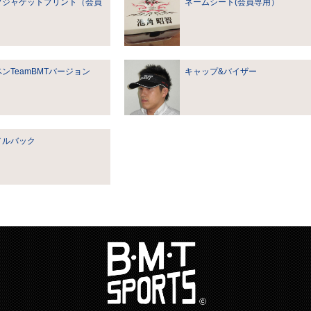
フジャケットプリント（会員
ネームシート(会員専用）
）
ンTeamBMTバージョン
キャップ&バイザー
メルバック