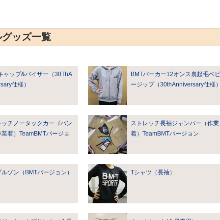
ルグッズ一覧
キャップ&バイザー（30ThA
BMTパーカー12オンス裏起毛ベ
ersary仕様）
ージップ（30thAnniversary仕様
レッチノータックカーゴパン
ストレッチ長袖ジャンパー（作業
業着）TeamBMTバージョ
着）TeamBMTバージョン
ブルゾン（BMTバージョン）
Tシャツ（長袖）