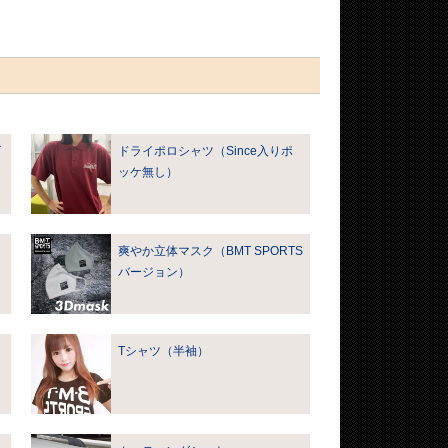
ビ
ドライポロシャツ（Since入りポ
）
ッケ無し）
爽やか立体マスク（BMT SPORTS
バージョン）
Tシャツ（半袖）