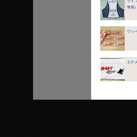
ライ
専用
ワッペ
エナ