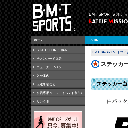
BMT SPORTS オ
ホーム
FISHING
B･M･T SPORTS 概要
BMT SPORTS オ
全メンバー所属表
ステッカ
ニュース・イベント
入会案内
ステッカー白
伝達事項など
会員専用ページ（イベント参加）
リンク集