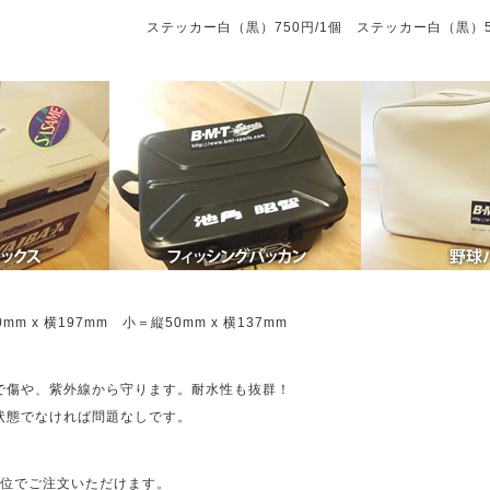
ステッカー白（黒）750円/1個 ステッカー白（黒）5
m x 横197mm 小＝縦50mm x 横137mm
で傷や、紫外線から守ります。耐水性も抜群！
む状態でなければ問題なしです。
位でご注文いただけます。