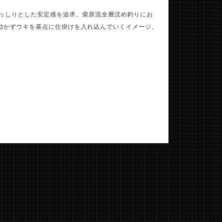
どっしりとした安定感を追求。柴原流全層沈め釣りにお
動かずウキを基点に仕掛けを入れ込んでいくイメージ。