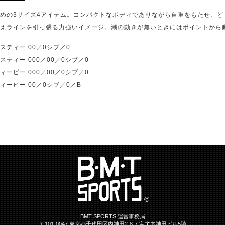
めの3サイズ4アイテム。コンパクトなボディでありながら自重をもたせ、
えラインを引っ張る力強いイメージ。潮の動きが無いときにはポイントから
ティー 00／0シブ／0
ティー 000／00／0シブ／0
ーピー 000／00／0シブ／0
ーピー 00／0シブ／0／B
BMT SPORTS 運営事務局
〒101-0047 東京都千代田区内神田2-8-7 宝栄内神田ビル5階