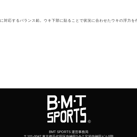
に対応するバランス鉛。ウキ下部に貼ることで状況に合わせたウキの浮力を
BMT SPORTS 運営事務局
〒101-0047 東京都千代田区内神田2-8-7 宝栄内神田ビル5階