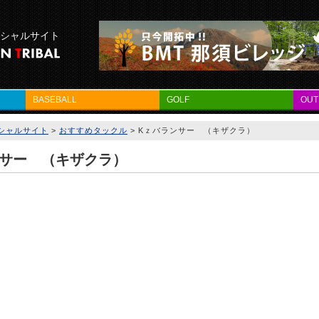
フィシャルサイト
BASEBALL
GOLF
OU
フィシャルサイト
>
おすすめタックル
>
Kｚバランサー （キザクラ）
ンサー （キザクラ）