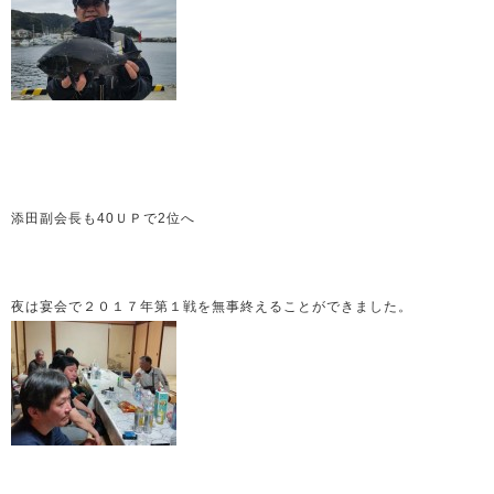
添田副会長も40ＵＰで2位へ
夜は宴会で２０１７年第１戦を無事終えることができました。