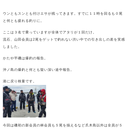
ウンともスンとも付けエサが残ってきます。すでに１１時を回るも０尾
と何とも疲れる釣りに。
ここは３名で乗っていますが全体でアタリが１回だけ。
流石、山田会員は2尾をゲットで釣れない渋い中での引き出しの差を実感
しました。
かたや平磯は爆釣の報告。
沖ノ島の爆釣と何とも疑い深い途中報告。
港に戻り検量です。
今回は磯初の新会員の林会員も５尾を揃えるなど爪木島以外は全員が５