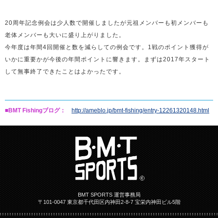
20周年記念例会は少人数で開催しましたが元祖メンバーも初メンバーも
老体メンバーも大いに盛り上がりました。
今年度は年間4回開催と数を減らしての例会です。1戦のポイント獲得が
いかに重要かが今後の年間ポイントに響きます。まずは2017年スタート
して無事終了できたことはよかったです。
■BMT Fishingブログ：
http://ameblo.jp/bmt-fishing/entry-12261320148.html
BMT SPORTS 運営事務局
〒101-0047 東京都千代田区内神田2-8-7 宝栄内神田ビル5階