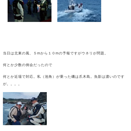
当日は北東の風、５mから１０mの予報ですがウネリが問題。
何とか少数の例会だったので
何とか近場で対応。私（池角）が乗った磯は爪木島。魚影は濃いのです
が。。。。