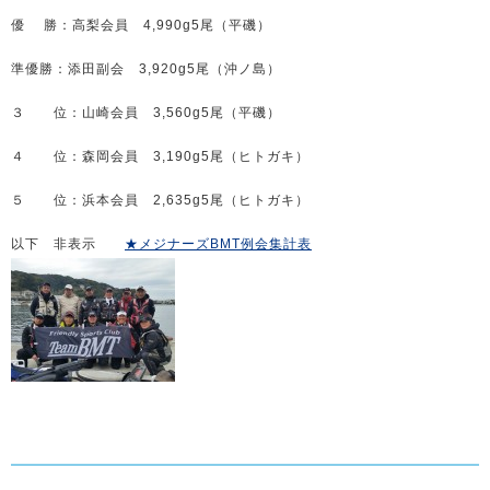
優 勝：高梨会員 4,990g5尾（平磯）
準優勝：添田副会 3,920g5尾（沖ノ島）
３ 位：山崎会員 3,560g5尾（平磯）
４ 位：森岡会員 3,190g5尾（ヒトガキ）
５ 位：浜本会員 2,635g5尾（ヒトガキ）
以下 非表示
★メジナーズBMT例会集計表