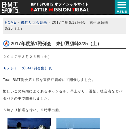
HOME
»
磯釣り大会結果
» 2017年度第1戦例会 東伊豆須崎
3/25（土）
2017年度第1戦例会 東伊豆須崎3/25（土）
２０１７年３月２５日（土）
★メジナーズBMT例会集計表
TeamBMT例会第１戦を東伊豆須崎にて開催しました。
忙しいこの時期によくあるキャンセル、早上がり、遅刻、後合流などバ
タバタの中で開催しました。
５時より抽選を行い、５時半出船。