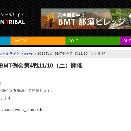
フィシャルサイト
BASEBALL
GOLF
OU
フィシャルサイト
>
news
>
2018TeamBMT例会第4戦11/10（土）開催
amBMT例会第4戦11/10（土）開催
土）
戦を南伊豆石廊崎にて開催します。
します。
rts.com/event_f/index.html