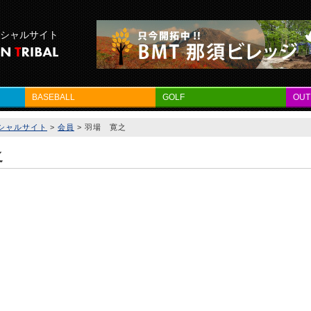
フィシャルサイト
BASEBALL
GOLF
OU
フィシャルサイト
>
会員
>
羽場 寛之
之