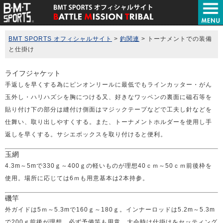
BMT SPORTS オフィシャルサイト
>
釣関連
>
トーナメントでの装備
と仕掛け
ライフジャケット
手返しを早くする為にピンオンリールに最低でもラインカッター・がん
玉外し・ハリハズシを胸につける又、好きなワッペンの裏面に磁石等を
貼り付け下の部分は縫付け側面はマジックテープなどで工夫し針などを
仕舞い、取り出しやすくする。また、トーナメントホルダーを使用し手
返しを早くする。サシエボックスを取り付けると便利。
玉網
4.3m～5mで330ｇ～400ｇの軽いものが理想40ｃｍ～50ｃｍ前後枠を
使用。場所に応じては6ｍも用意基本は2本持参。
磯竿
外ガイドは5ｍ～5.3mで160ｇ～180ｇ。インナーロッドは5.2m～5.3m
で200ｇ前後が理想。必ず予備竿も用意。大会時は仕掛けをセッティング