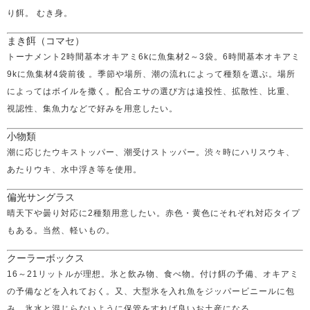
り餌。 むき身。
まき餌（コマセ）
トーナメント2時間基本オキアミ6kに魚集材2～3袋。6時間基本オキアミ
9kに魚集材4袋前後 。季節や場所、潮の流れによって種類を選ぶ。場所
によってはボイルを撒く。配合エサの選び方は遠投性、拡散性、比重、
視認性、集魚力などで好みを用意したい。
小物類
潮に応じたウキストッパー、潮受けストッパー。渋々時にハリスウキ、
あたりウキ、水中浮き等を使用。
偏光サングラス
晴天下や曇り対応に2種類用意したい。赤色・黄色にそれぞれ対応タイプ
もある。当然、軽いもの。
クーラーボックス
16～21リットルが理想。氷と飲み物、食べ物。付け餌の予備、オキアミ
の予備などを入れておく。又、大型氷を入れ魚をジッパービニールに包
み、氷水と混じらないように保管をすれば良いお土産になる。