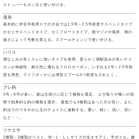
ストッパーもカン玉と使い分ける。
道糸
基本的に伊豆半島周りでの大会では1.5号～2.5号程度サスペンドタイプ
かセミサスペンドタイプ、セミフロートタイプ。朝マヅメや風状、潮の
速さによって号数を変える。スプールチェンジで使い分ける。
ハリス
潮なじみが良くスレに強いタイプを使用。柔らかく潮馴染みの良いナイ
ロンか伸縮性、耐久性に優れるフロロカーボン。いずれも1号～2.5号程
度を用意。ライフポッケには薄型スプール3つ程度を入れとく 。
グレ鈎
3号～6号が多い。後は仕掛けに応じて種類を選定。 エサ取りや喰いの状
態で効果的な鈎の種類を選択。 最低でも3種類はあった方が良い。また、
釣法でのウキやがん玉のチョイスに連動する。重い、軽い、浅い、深い
など・・。
ツケエサ
2種類～3種類がベスト。M・L・ＬＬサイズの生オキアミ。半ボイル。練