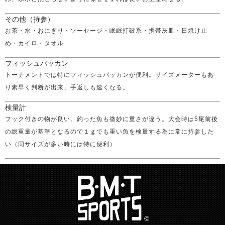
その他（持参）
お茶・水・おにぎり・ソーセージ・眠眠打破系・携帯灰皿・日焼け止
め・カイロ・タオル
フィッシュバッカン
トーナメントでは特にフィッシュバッカンが便利。サイズメーターもあ
り素早く判断が出来、手返しも速くなる。
検量計
フック付きの物が良い。釣った魚も微妙に重さが違う。大会時は5尾前後
の総重量が基準となるので１ｇでも重い魚を検量する為に常に持参した
い（同サイズが多い時には特に便利）