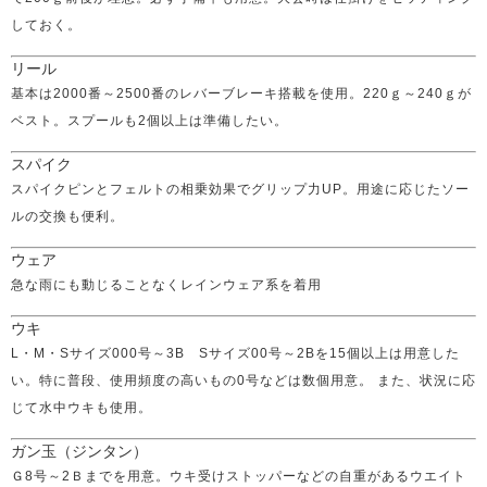
しておく。
リール
基本は2000番～2500番のレバーブレーキ搭載を使用。220ｇ～240ｇが
ベスト。スプールも2個以上は準備したい。
スパイク
スパイクピンとフェルトの相乗効果でグリップ力UP。用途に応じたソー
ルの交換も便利。
ウェア
急な雨にも動じることなくレインウェア系を着用
ウキ
L・M・Sサイズ000号～3B Sサイズ00号～2Bを15個以上は用意した
い。特に普段、使用頻度の高いもの0号などは数個用意。 また、状況に応
じて水中ウキも使用。
ガン玉（ジンタン）
Ｇ8号～2Ｂまでを用意。ウキ受けストッパーなどの自重があるウエイト