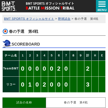
BMT SPORTS オフィシャルサイト
>
野球試合
>
春の予選 第4戦
春の予選 第4戦
SCOREBOARD
チーム名
１
２
３
４
５
６
７
８
９
計
Ｈ
Ｅ
0
0
0
0
0
2
0
2
TeamBMT
0
1
0
2
0
0
0
3
リコー
試合の名称
春の予選 第4戦