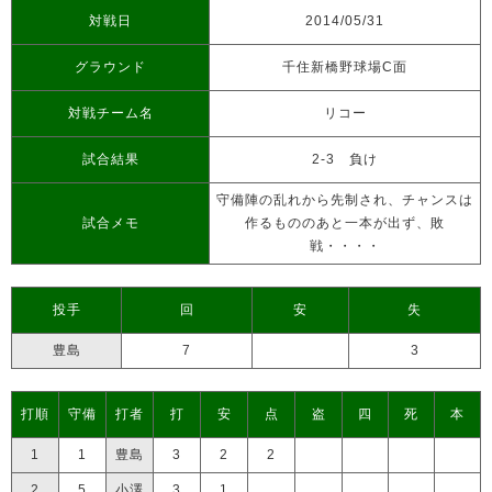
対戦日
2014/05/31
グラウンド
千住新橋野球場C面
対戦チーム名
リコー
試合結果
2-3 負け
守備陣の乱れから先制され、チャンスは
試合メモ
作るもののあと一本が出ず、敗
戦・・・・
投手
回
安
失
豊島
7
3
打順
守備
打者
打
安
点
盗
四
死
本
1
1
豊島
3
2
2
2
5
小澤
3
1