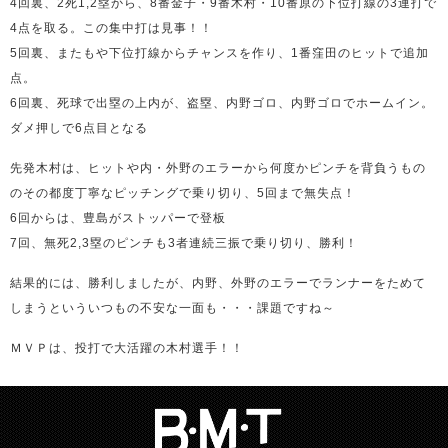
4回裏、2死1,2塁から、8番金子・9番木村・10番原の下位打線の3連打で
4点を取る。この集中打は見事！！
5回裏、またもや下位打線からチャンスを作り、1番窪田のヒットで追加
点。
6回裏、死球で出塁の上内が、盗塁、内野ゴロ、内野ゴロでホームイン。
ダメ押しで6点目となる
先発木村は、ヒットや内・外野のエラーから何度かピンチを背負うもの
のその都度丁寧なピッチングで乗り切り、5回まで無失点！
6回からは、豊島がストッパーで登板
7回、無死2,3塁のピンチも3者連続三振で乗り切り、勝利！
結果的には、勝利しましたが、内野、外野のエラーでランナーをためて
しまうといういつもの不安な一面も・・・課題ですね～
ＭＶＰは、投打で大活躍の木村選手！！