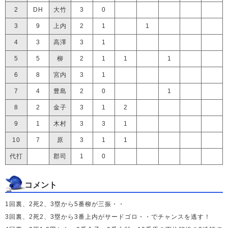
2
DH
大竹
3
0
3
9
上内
2
1
1
4
3
高澤
3
1
5
5
柳
2
1
1
1
6
8
宮内
3
1
7
4
豊島
2
0
1
8
2
金子
3
1
2
9
1
木村
3
3
1
10
7
原
3
1
1
代打
郡司
1
0
コメント
1回裏、2死2、3塁から5番柳が三振・・
3回裏、2死2、3塁から3番上内がサードゴロ・・でチャンスを逃す！