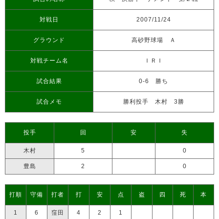
対戦日
2007/11/24
グラウンド
高砂野球場 Ａ
対戦チーム名
ＩＲＩ
試合結果
0-6 勝ち
試合メモ
勝利投手 木村 3勝
投手
回
安
失
木村
5
0
豊島
2
0
打順
守備
打者
打
安
点
盗
四
死
本
1
6
窪田
4
2
1