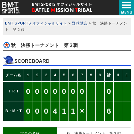
BMT SPORTS オフィシャルサイト
>
野球試合
>
秋 決勝トーナメン
ト 第２戦
秋 決勝トーナメント 第２戦
SCOREBOARD
チーム名
１
２
３
４
５
６
７
８
９
計
Ｈ
Ｅ
0
0
0
0
0
0
0
0
ＩＲＩ
0
0
0
4
1
1
×
6
B・M・T
試合の名称
秋 決勝トーナメント 第２戦