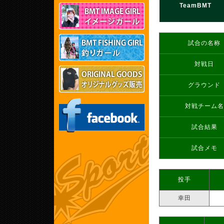
TeamBMT
試合の名称
対戦日
グラウンド
対戦チーム名
試合結果
試合メモ
投手
幸田