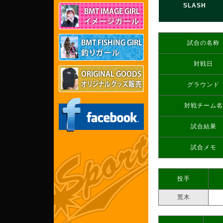
SLASH
試合の名称
対戦日
グラウンド
対戦チーム名
試合結果
試合メモ
投手
荒木