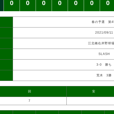
0
0
0
0
0
0
0
春の予選 第4
2021/09/11
江北橋右岸野球場
SLASH
3-0 勝ち
荒木 3勝
回
安
7