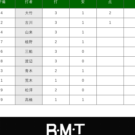
守備
打者
打
安
点
4
大竹
3
1
2
2
古川
3
1
1
4
山来
3
1
7
植野
2
1
6
三船
3
0
8
渡辺
3
0
3
青木
2
1
1
荒木
1
0
9
松澤
2
0
9
高橋
1
1