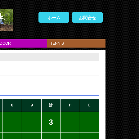
ホーム
お問合せ
TDOOR
TENNIS
８
９
計
Ｈ
Ｅ
3