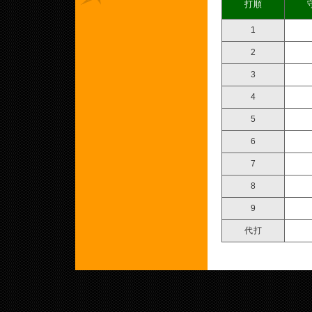
打順
1
2
3
4
5
6
7
8
9
代打