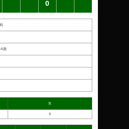
0
戦
A面
失
0