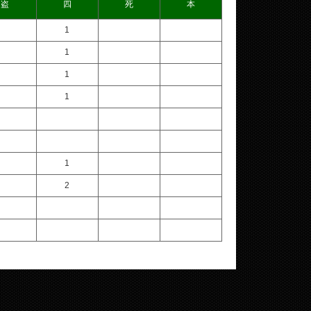
盗
四
死
本
1
1
1
1
1
2