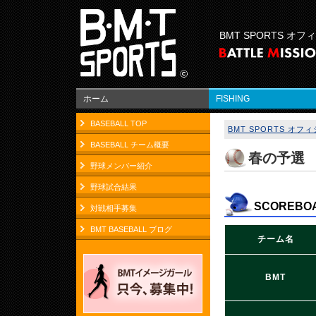
BMT SPORTS オ
ホーム
FISHING
BASEBALL TOP
BMT SPORTS オ
BASEBALL チーム概要
春の予選 
野球メンバー紹介
野球試合結果
SCOREBO
対戦相手募集
BMT BASEBALL ブログ
チーム名
BMT