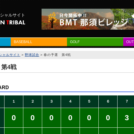
フィシャルサイト
BASEBALL
GOLF
OU
フィシャルサイト
>
野球試合
>
春の予選 第4戦
第4戦
ARD
１
２
３
４
５
６
７
0
0
0
0
0
0
3